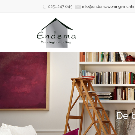
0251 247 645
info@endemawoninginrichtin
De b